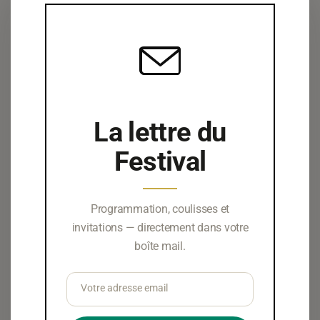
45ᵉ édition · Festival d'Auvers-sur-
Oise
Festival
d'Auvers-sur-
La lettre du
Oise
Festival
Opus 45
Programmation, coulisses et
invitations — directement dans votre
12 mars — 11 septembre 2026
boîte mail.
Auvers-sur-Oise · Val-d'Oise
Votre adresse email
Adresse
email